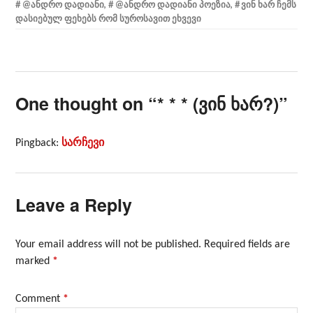
@ᲐᲜᲓᲠᲝ ᲓᲐᲓᲘᲐᲜᲘ
,
@ᲐᲜᲓᲠᲝ ᲓᲐᲓᲘᲐᲜᲘ ᲞᲝᲔᲖᲘᲐ
,
ᲕᲘᲜ ᲮᲐᲠ ᲩᲔᲛᲡ
ᲓᲐᲡᲘᲔᲑᲣᲚ ᲤᲔᲮᲔᲑᲡ ᲠᲝᲛ ᲡᲣᲠᲝᲡᲐᲕᲘᲗ ᲔᲮᲕᲔᲕᲘ
One thought on “
* * * (ვინ ხარ?)
”
Pingback:
სარჩევი
Leave a Reply
Your email address will not be published.
Required fields are
marked
*
Comment
*