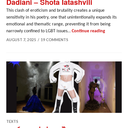
Dadiani – Shota Iatashvili
This clash of eroticism and brutality creates a unique
sensitivity in his poetry, one that unintentionally expands its
emotional and thematic range, preventing it from being
The Hidden 
narrowly confined to LGBT issues…
Continue reading
AUGUST 7, 2025
19 COMMENTS
TEXTS