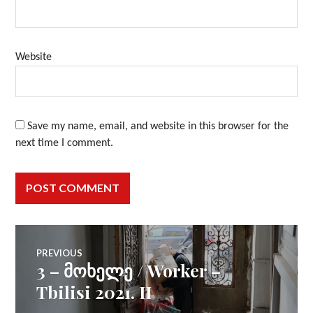
Website
Save my name, email, and website in this browser for the
next time I comment.
Post
PREVIOUS
3 – მოხელე / Worker –
Previous
navigation
post:
Tbilisi 2021. II