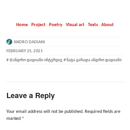
Home
Project
Poetry
Visual art
Texts
About
ANDRO DADIANI
FEBRUARY 25, 2021
@ᲐᲜᲓᲠᲝ ᲓᲐᲓᲘᲐᲜᲘ ᲘᲜᲢᲔᲠᲕᲘᲣ
,
ᲜᲐᲢᲐ ᲕᲐᲠᲐᲓᲐ ᲐᲜᲓᲠᲝ ᲓᲐᲓᲘᲐᲜᲘ
Leave a Reply
Your email address will not be published.
Required fields are
marked
*