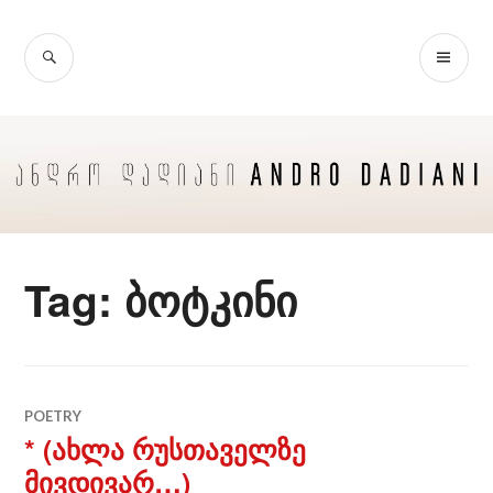
Skip
to
SEARCH
PR
content
ME
Tag:
ბოტკინი
POETRY
* (ახლა რუსთაველზე
მივდივარ…)