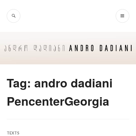
Skip
to
SEARCH
PR
content
ME
Tag:
andro dadiani
PencenterGeorgia
TEXTS