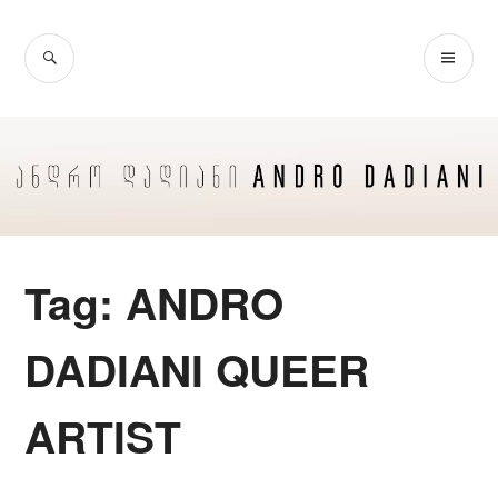
Skip
to
SEARCH
PR
content
ME
Tag:
ANDRO
DADIANI QUEER
ARTIST