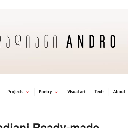
Projects
Poetry
Visual art
Texts
About
adiani Ready-made