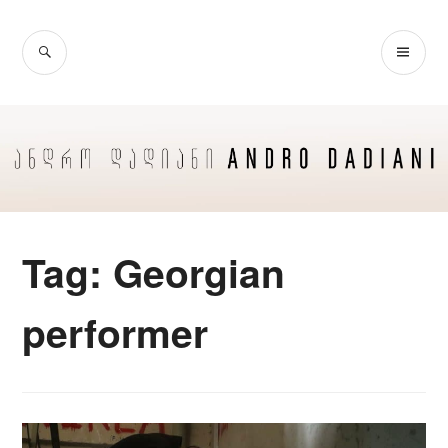
Skip
to
SEARCH
PR
content
ME
Tag:
Georgian
performer