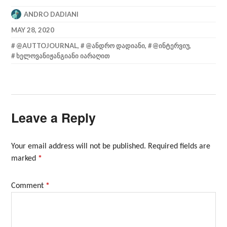
ANDRO DADIANI
MAY 28, 2020
@AUTTOJOURNAL
,
@ᲐᲜᲓᲠᲝ ᲓᲐᲓᲘᲐᲜᲘ
,
@ᲘᲜᲢᲔᲠᲕᲘᲣ
,
ᲮᲔᲚᲝᲕᲐᲜᲘᲟᲐᲜᲒᲘᲐᲜᲘ ᲘᲐᲠᲐᲦᲘᲗ
Leave a Reply
Your email address will not be published.
Required fields are
marked
*
Comment
*