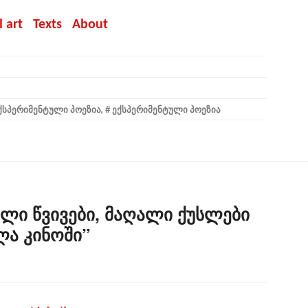
al art
Texts
About
ᲥᲡᲞᲔᲠᲘᲛᲔᲜᲢᲣᲚᲘ ᲞᲝᲔᲖᲘᲐ
,
ᲔᲥᲡᲞᲔᲠᲘᲛᲔᲜᲢᲣᲚᲘ ᲞᲝᲔᲖᲘᲐ
ლი წვივები, მაღალი ქუსლები
ლა კინოში
”