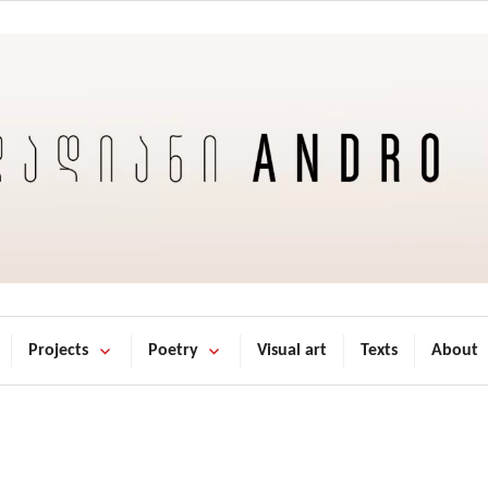
Projects
Poetry
Visual art
Texts
About