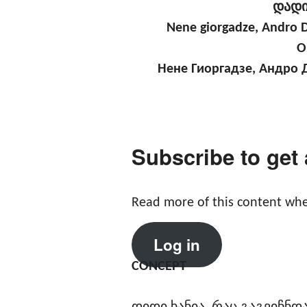
დადი
Nene giorgadze, Andro D
O
Нене Гиоргадзе, Андро 
Subscribe to get
Read more of this content whe
Log in
CONCEPT