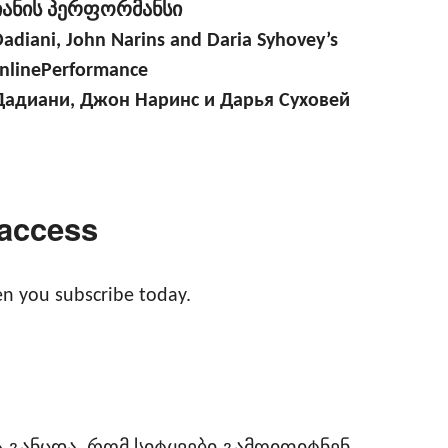
ანის პერფორმანსი
adiani, John Narins and Daria Syhovey’s
nlinePerformance
Дадиани, Джон Наринс и Дарья Суховей
 access
n you subscribe today.