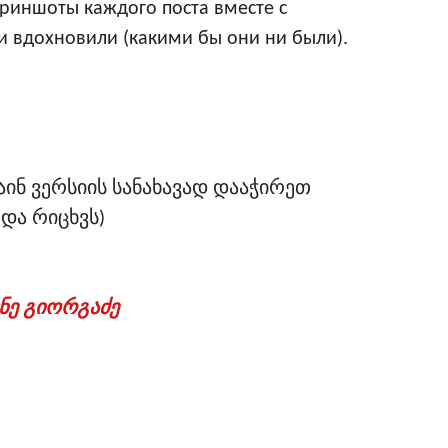
скриншоты каждого поста вместе с
 вдохновили (какими бы они ни были).
ნ ვერსიის სანახავად დააჭირეთ
და რიცხვს)
ენე გიორგაძე