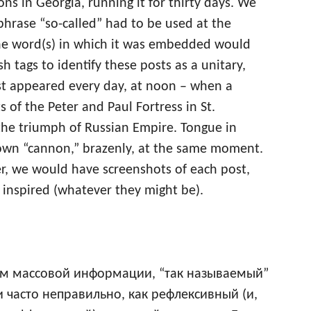
ns in Georgia, running it for thirty days. We
phrase “so-called” had to be used at the
the word(s) in which it was embedded would
 tags to identify these posts as a unitary,
t appeared every day, at noon – when a
 of the Peter and Paul Fortress in St.
 the triumph of Russian Empire. Tongue in
 own “cannon,” brazenly, at the same moment.
r, we would have screenshots of each post,
inspired (whatever they might be).
ам массовой информации, “так называемый”
и часто неправильно, как рефлексивный (и,