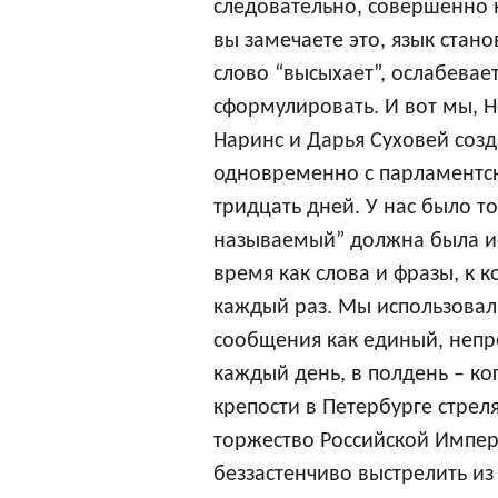
следовательно, совершенно 
вы замечаете это, язык стано
слово “высыхает”, ослабевает
сформулировать. И вот мы, 
Наринс и Дарья Суховей созд
одновременно с парламентс
тридцать дней. У нас было т
называемый” должна была исп
время как слова и фразы, к 
каждый раз. Мы использовал
сообщения как единый, непр
каждый день, в полдень – ко
крепости в Петербурге стрел
торжество Российской Импер
беззастенчиво выстрелить из