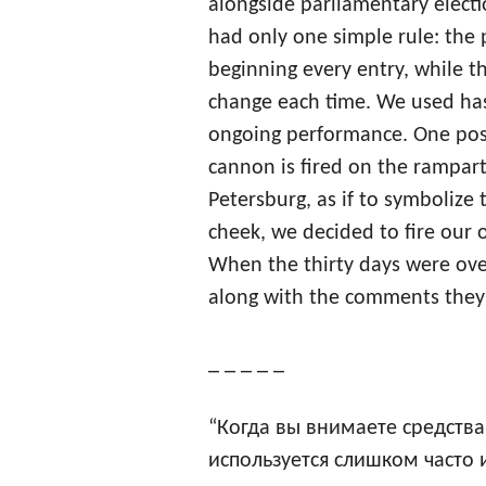
alongside parliamentary electio
had only one simple rule: the 
beginning every entry, while 
change each time. We used hash
ongoing performance. One pos
cannon is fired on the ramparts
Petersburg, as if to symbolize
cheek, we decided to fire our
When the thirty days were ove
along with the comments they 
_ _ _ _ _
“Когда вы внимаете средств
используется слишком часто 