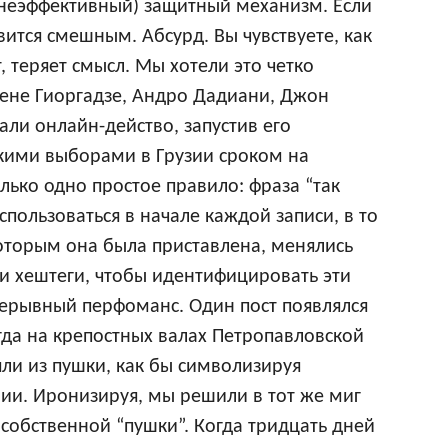
неэффективный) защитный механизм. Если
вится смешным. Абсурд. Вы чувствуете, как
, теряет смысл. Мы хотели это четко
Нене Гиоргадзе, Андро Дадиани, Джон
али онлайн-действо, запустив его
кими выборами в Грузии сроком на
олько одно простое правило: фраза “так
ользоваться в начале каждой записи, в то
которым она была приставлена, менялись
и хештеги, чтобы идентифицировать эти
ерывный перфоманс. Один пост появлялся
гда на крепостных валах Петропавловской
яли из пушки, как бы символизируя
ии. Иронизируя, мы решили в тот же миг
 собственной “пушки”. Когда тридцать дней