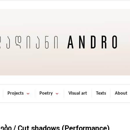
Projects
Poetry
Visual art
Texts
About
 / Cut shadows (Performance)