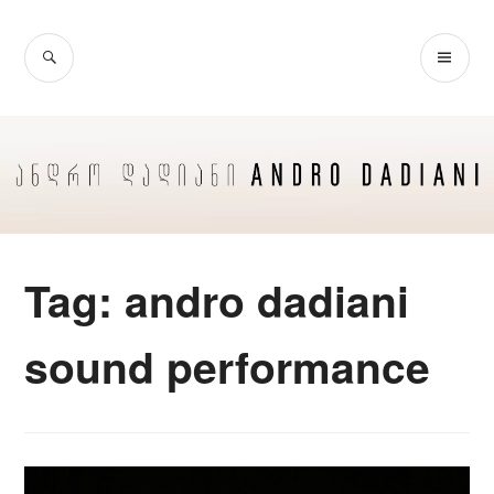
Skip
to
SEARCH
PR
content
ME
Tag:
andro dadiani
sound performance